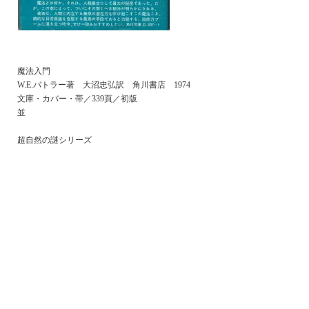
魔法入門
W.E.バトラー著 大沼忠弘訳 角川書店 1974
文庫・カバー・帯／339頁／初版
並
超自然の謎シリーズ