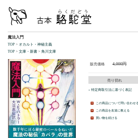
魔法入門
TOP
>
オカルト・神秘主義
TOP
>
文庫・新書
>
角川文庫
4,000円
販売価格
売り切れ
» 特定商取引法に基づく表記
この商品について問い合わせ
この商品を友達に教える
買い物を続ける