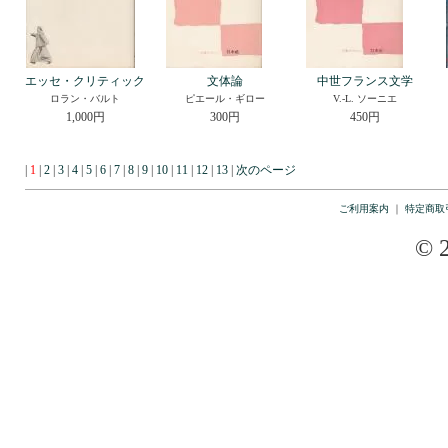
エッセ・クリティック
文体論
中世フランス文学
ロラン・バルト
ピエール・ギロー
V.-L. ソーニエ
1,000円
300円
450円
|
1
|
2
|
3
|
4
|
5
|
6
|
7
|
8
|
9
|
10
|
11
|
12
|
13
|
次のページ
ご利用案内
｜
特定商取
© 