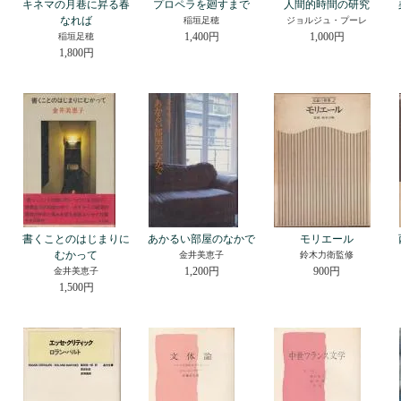
キネマの月巷に昇る春
プロペラを廻すまで
人間的時間の研究
なれば
稲垣足穂
ジョルジュ・プーレ
1,400円
1,000円
稲垣足穂
1,800円
書くことのはじまりに
あかるい部屋のなかで
モリエール
むかって
金井美恵子
鈴木力衛監修
1,200円
900円
金井美恵子
1,500円