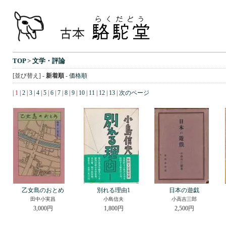
TOP
>
文学・評論
[並び替え] -
新着順
-
価格順
|
1
|
2
|
3
|
4
|
5
|
6
|
7
|
8
|
9
|
10
|
11
|
12
|
13
|
次のページ
乙女島のおとめ
別れる理由1
日本の遊戯
田中小実昌
小島信夫
小高吉三郎
3,000円
1,800円
2,500円