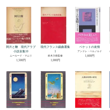
阿片と鞭 現代アラブ
現代フランス戯曲選集
ベケットの友情
小説全集10
1
アンドレ・ベルノルド
1,600円
ムールード・マムリ
鈴木力衛監修
1,500円
1,000円